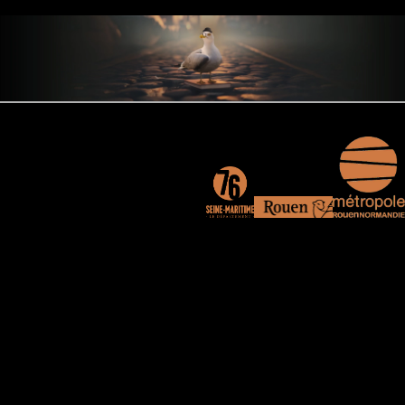
Nous contacter
Espace Presse
Mentions lég
Pied
de
page