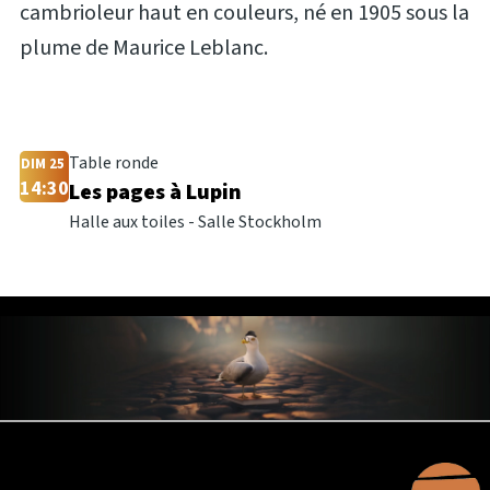
cambrioleur haut en couleurs, né en 1905 sous la
plume de Maurice Leblanc.
Table ronde
DIM 25
14:30
Les pages à Lupin
Halle aux toiles - Salle Stockholm
Nous contacter
Espace Presse
Mentions lég
Pied
de
page