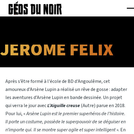
Panneau de gestion des cookies
Aller au contenu principal
Me
JÉRÔME FÉLIX
Après s’être formé à l'école de BD d'Angoulême, cet
amoureux d'Arsène Lupin a réalisé un rêve de gosse : adapter
les aventures d’Arsène Lupin en bande dessinée. Un projet
qui verra le jour avec
L’Aiguille creuse
(Autre) parue en 2018.
Pour lui, «
Arsène Lupin est le premier superhéros de l’histoire.
Il porte un costume, possède le superpouvoir de se déguiser en
n’importe qui. Il se montre super agile et super intelligent
». En